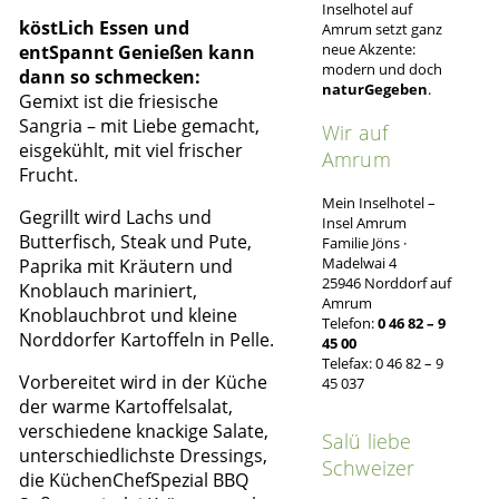
Inselhotel auf
köstLich
Essen und
Amrum setzt ganz
neue Akzente:
entSpannt
Genießen kann
modern und doch
dann so schmecken:
naturGegeben
.
Gemixt ist die friesische
Sangria – mit Liebe gemacht,
Wir auf
eisgekühlt, mit viel frischer
Amrum
Frucht.
Mein Inselhotel –
Gegrillt wird Lachs und
Insel Amrum
Butterfisch, Steak und Pute,
Familie Jöns ·
Madelwai 4
Paprika mit Kräutern und
25946 Norddorf auf
Knoblauch mariniert,
Amrum
Knoblauchbrot und kleine
Telefon:
0 46 82 – 9
Norddorfer Kartoffeln in Pelle.
45 00
Telefax: 0 46 82 – 9
Vorbereitet wird in der Küche
45 037
der warme Kartoffelsalat,
verschiedene knackige Salate,
Salü liebe
unterschiedlichste Dressings,
Schweizer
die KüchenChefSpezial BBQ