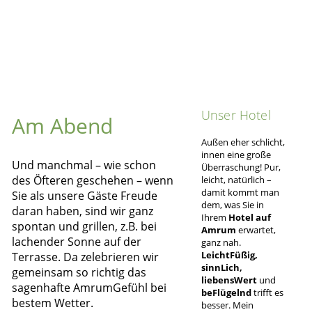
Unser Hotel
Am Abend
Außen eher schlicht,
innen eine große
Und manchmal – wie schon
Überraschung! Pur,
des Öfteren geschehen – wenn
leicht, natürlich –
damit kommt man
Sie als unsere Gäste Freude
dem, was Sie in
daran haben, sind wir ganz
Ihrem
Hotel auf
spontan und grillen, z.B. bei
Amrum
erwartet,
lachender Sonne auf der
ganz nah.
LeichtFüßig,
Terrasse. Da zelebrieren wir
sinnLich,
gemeinsam so richtig das
liebensWert
und
sagenhafte
AmrumGefühl
bei
beFlügelnd
trifft es
bestem Wetter.
besser. Mein