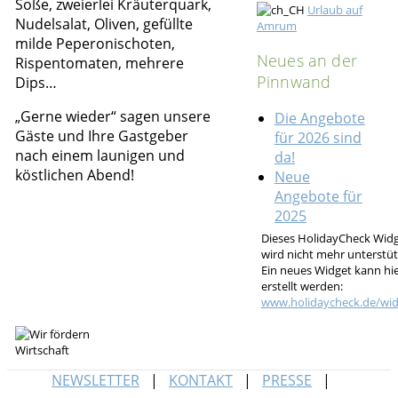
Soße, zweierlei Kräuterquark,
Urlaub auf
Nudelsalat, Oliven, gefüllte
Amrum
milde Peperonischoten,
Neues an der
Rispentomaten, mehrere
Pinnwand
Dips…
„Gerne wieder“ sagen unsere
Die Angebote
Gäste und Ihre Gastgeber
für 2026 sind
nach einem launigen und
da!
köstlichen Abend!
Neue
Angebote für
2025
Dieses HolidayCheck Wid
wird nicht mehr unterstüt
Ein neues Widget kann hi
erstellt werden:
www.holidaycheck.de/wid
NEWSLETTER
KONTAKT
PRESSE