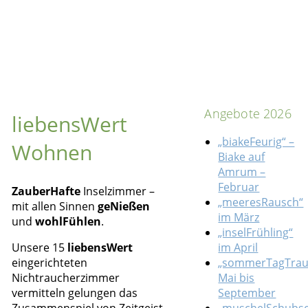
Angebote 2026
liebensWert
„biakeFeurig“ –
Wohnen
Biake auf
Amrum –
Februar
ZauberHafte
Inselzimmer –
„meeresRausch“
mit allen Sinnen
geNießen
im März
und
wohlFühlen
.
„inselFrühling“
Unsere 15
liebensWert
im April
eingerichteten
„sommerTagTra
Nichtraucherzimmer
Mai bis
vermitteln gelungen das
September
Zusammenspiel von Zeitgeist,
„muschelSchubse