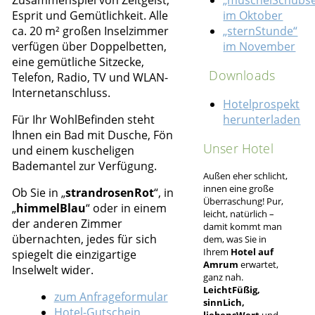
Esprit und Gemütlichkeit. Alle
im Oktober
ca. 20 m² großen Inselzimmer
„sternStunde“
verfügen über Doppelbetten,
im November
eine gemütliche Sitzecke,
Downloads
Telefon, Radio, TV und WLAN-
Internetanschluss.
Hotelprospekt
Für Ihr WohlBefinden steht
herunterladen
Ihnen ein Bad mit Dusche, Fön
Unser Hotel
und einem kuscheligen
Bademantel zur Verfügung.
Außen eher schlicht,
innen eine große
Ob Sie in „
strandrosenRot
“, in
Überraschung! Pur,
„
himmelBlau
“ oder in einem
leicht, natürlich –
der anderen Zimmer
damit kommt man
übernachten, jedes für sich
dem, was Sie in
Ihrem
Hotel auf
spiegelt die einzigartige
Amrum
erwartet,
Inselwelt wider.
ganz nah.
LeichtFüßig,
zum Anfrageformular
sinnLich,
Hotel-Gutschein
liebensWert
und