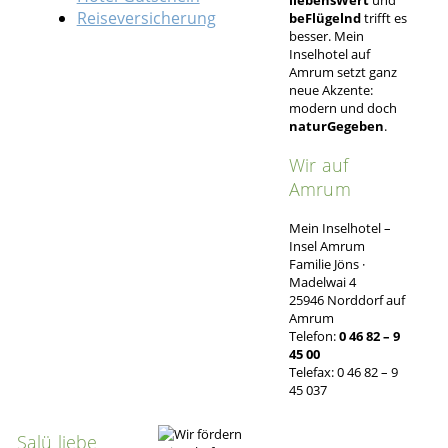
Reiseversicherung
beFlügelnd
trifft es
besser. Mein
Inselhotel auf
Amrum setzt ganz
neue Akzente:
modern und doch
naturGegeben
.
Wir auf
Amrum
Mein Inselhotel –
Insel Amrum
Familie Jöns ·
Madelwai 4
25946 Norddorf auf
Amrum
Telefon:
0 46 82 – 9
45 00
Telefax: 0 46 82 – 9
45 037
Salü liebe