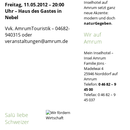
Inselhotel auf
Freitag, 11.05.2012 – 20:00
Amrum setzt ganz
Uhr – Haus des Gastes in
neue Akzente:
Nebel
modern und doch
naturGegeben
.
Vvk. AmrumTouristik – 04682-
Wir auf
940315 oder
Amrum
veranstaltungen@amrum.de
Mein Inselhotel –
Insel Amrum
Familie Jöns ·
Madelwai 4
25946 Norddorf auf
Amrum
Telefon:
0 46 82 – 9
45 00
Telefax: 0 46 82 – 9
45 037
Salü liebe
Schweizer