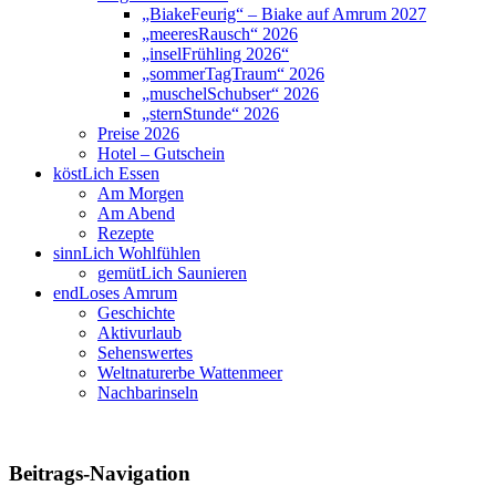
„BiakeFeurig“ – Biake auf Amrum 2027
„meeresRausch“ 2026
„inselFrühling 2026“
„sommerTagTraum“ 2026
„muschelSchubser“ 2026
„sternStunde“ 2026
Preise 2026
Hotel – Gutschein
köstLich Essen
Am Morgen
Am Abend
Rezepte
sinnLich Wohlfühlen
gemütLich Saunieren
endLoses Amrum
Geschichte
Aktivurlaub
Sehenswertes
Weltnaturerbe Wattenmeer
Nachbarinseln
Beitrags-Navigation