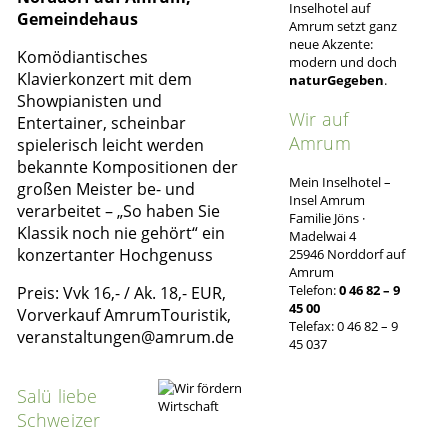
Inselhotel auf
Gemeindehaus
Amrum setzt ganz
neue Akzente:
Komödiantisches
modern und doch
Klavierkonzert mit dem
naturGegeben
.
Showpianisten und
Wir auf
Entertainer, scheinbar
Amrum
spielerisch leicht werden
bekannte Kompositionen der
Mein Inselhotel –
großen Meister be- und
Insel Amrum
verarbeitet – „So haben Sie
Familie Jöns ·
Klassik noch nie gehört“ ein
Madelwai 4
konzertanter Hochgenuss
25946 Norddorf auf
Amrum
Telefon:
0 46 82 – 9
Preis: Vvk 16,- / Ak. 18,- EUR,
45 00
Vorverkauf AmrumTouristik,
Telefax: 0 46 82 – 9
veranstaltungen@amrum.de
45 037
Salü liebe
Schweizer