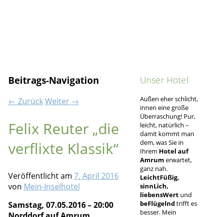
Unser Hotel
Beitrags-Navigation
Außen eher schlicht,
←
Zurück
Weiter
→
innen eine große
Überraschung! Pur,
Felix Reuter „die
leicht, natürlich –
damit kommt man
dem, was Sie in
verflixte Klassik“
Ihrem
Hotel auf
Amrum
erwartet,
ganz nah.
Veröffentlicht am
7. April 2016
LeichtFüßig,
von
Mein-Inselhotel
sinnLich,
liebensWert
und
beFlügelnd
trifft es
Samstag, 07.05.2016 – 20:00
besser. Mein
Norddorf auf Amrum,