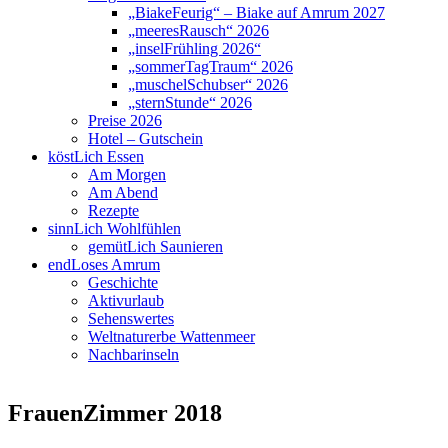
„BiakeFeurig“ – Biake auf Amrum 2027
„meeresRausch“ 2026
„inselFrühling 2026“
„sommerTagTraum“ 2026
„muschelSchubser“ 2026
„sternStunde“ 2026
Preise 2026
Hotel – Gutschein
köstLich Essen
Am Morgen
Am Abend
Rezepte
sinnLich Wohlfühlen
gemütLich Saunieren
endLoses Amrum
Geschichte
Aktivurlaub
Sehenswertes
Weltnaturerbe Wattenmeer
Nachbarinseln
FrauenZimmer 2018