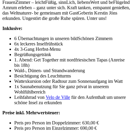
FrauenZimmer – leichtFüßig, sinnLich, liebensWert und beFlügelnd
Amrum erleben – ganz unter sich. Kraft tanken, entspannt genießen,
das Weltnaturer- be gemeinsam mit GastGeberin Kerstin Jöns
erkunden. Ungestört die große Ruhe spüren. Unter uns!
Inklusive:
6 Übernachtungen in unseren bildSchönen Zimmern
6x leckeres Inselfrühstück
4x 3-Gang Herbst-Menu
Begrüßungsgetränk
1. Abend: Get Together mit nordfriesischen Tapas (Anreise
bis 18h)
Wald-, Dünen- und Strandwanderung
Besichtigung des Leuchtturms
Wattexkursion oder Radtour zum Sonnenaufgang im Watt
1x Saunabenutzung für Sie ganz privat in unserem
Wohlfühlbereich
Leihfahrrad von
Velo de Ville
für den Aufenthalt um unsere
schöne Insel zu erkunden
Preise inkl. Mehrwertsteuer:
Preis pro Person im Doppelzimmer: 630,00 €
Preis pro Person im Einzelzimmer: 690,00 €