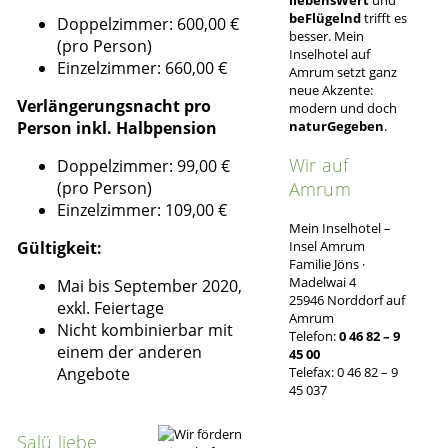
beFlügelnd
trifft es
Doppelzimmer: 600,00 €
besser. Mein
(pro Person)
Inselhotel auf
Einzelzimmer: 660,00 €
Amrum setzt ganz
neue Akzente:
Verlängerungsnacht pro
modern und doch
Person inkl. Halbpension
naturGegeben
.
Wir auf
Doppelzimmer: 99,00 €
(pro Person)
Amrum
Einzelzimmer: 109,00 €
Mein Inselhotel –
Gültigkeit:
Insel Amrum
Familie Jöns ·
Madelwai 4
Mai bis September 2020,
25946 Norddorf auf
exkl. Feiertage
Amrum
Nicht kombinierbar mit
Telefon:
0 46 82 – 9
einem der anderen
45 00
Angebote
Telefax: 0 46 82 – 9
45 037
Salü liebe