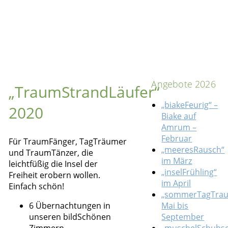
Angebote 2026
„TraumStrandLäufer“
„biakeFeurig“ –
2020
Biake auf
Amrum –
Februar
Für TraumFänger, TagTräumer
„meeresRausch“
und TraumTänzer, die
im März
leichtfüßig die Insel der
„inselFrühling“
Freiheit erobern wollen.
im April
Einfach schön!
„sommerTagTra
6 Übernachtungen in
Mai bis
unseren
bildSchönen
September
Zimmern
„muschelSchubse