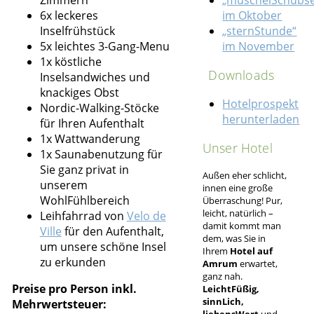
6x leckeres
im Oktober
Inselfrühstück
„sternStunde“
5x leichtes 3-Gang-Menu
im November
1x köstliche
Downloads
Inselsandwiches und
knackiges Obst
Hotelprospekt
Nordic-Walking-Stöcke
herunterladen
für Ihren Aufenthalt
1x Wattwanderung
Unser Hotel
1x Saunabenutzung für
Sie ganz privat in
Außen eher schlicht,
unserem
innen eine große
WohlFühlbereich
Überraschung! Pur,
leicht, natürlich –
Leihfahrrad von
Velo de
damit kommt man
Ville
für den Aufenthalt,
dem, was Sie in
um unsere schöne Insel
Ihrem
Hotel auf
zu erkunden
Amrum
erwartet,
ganz nah.
Preise pro Person inkl.
LeichtFüßig,
sinnLich,
Mehrwertsteuer:
liebensWert
und