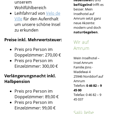
unserem
beFlügelnd
trifft es
Wohlfühlbereich
besser. Mein
Leihfahrrad von
Velo de
Inselhotel auf
Ville
für den Aufenthalt
Amrum setzt ganz
neue Akzente:
um unsere schöne Insel
modern und doch
zu erkunden
naturGegeben
.
Preise inkl. Mehrwertsteuer:
Wir auf
Amrum
Preis pro Person im
Doppelzimmer: 270,00 €
Mein Inselhotel –
Preis pro Person im
Insel Amrum
Einzelzimmer: 300,00 €
Familie Jöns ·
Madelwai 4
Verlängerungsnacht inkl.
25946 Norddorf auf
Halbpension
Amrum
Telefon:
0 46 82 – 9
45 00
Preis pro Person im
Telefax: 0 46 82 – 9
Doppelzimmer: 89,00 €
45 037
Preis pro Person im
Einzelzimmer: 99,00 €
Salü liebe