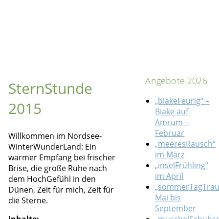
Angebote 2026
SternStunde
„biakeFeurig“ –
2015
Biake auf
Amrum –
Februar
Willkommen im Nordsee-
„meeresRausch“
WinterWunderLand: Ein
im März
warmer Empfang bei frischer
„inselFrühling“
Brise, die große Ruhe nach
im April
dem HochGefühl in den
„sommerTagTra
Dünen, Zeit für mich, Zeit für
Mai bis
die Sterne.
September
Inhalte:
„muschelSchubse