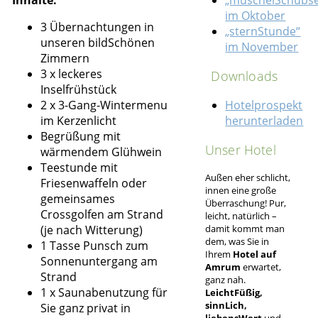
im Oktober
3 Übernachtungen in
„sternStunde“
unseren bildSchönen
im November
Zimmern
3 x leckeres
Downloads
Inselfrühstück
2 x 3-Gang-Wintermenu
Hotelprospekt
im Kerzenlicht
herunterladen
Begrüßung mit
Unser Hotel
wärmendem Glühwein
Teestunde mit
Außen eher schlicht,
Friesenwaffeln oder
innen eine große
gemeinsames
Überraschung! Pur,
Crossgolfen am Strand
leicht, natürlich –
(je nach Witterung)
damit kommt man
dem, was Sie in
1 Tasse Punsch zum
Ihrem
Hotel auf
Sonnenuntergang am
Amrum
erwartet,
Strand
ganz nah.
1 x Saunabenutzung für
LeichtFüßig,
sinnLich,
Sie ganz privat in
liebensWert
und